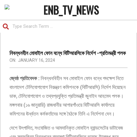
Skip
to
ENB
content
Search
TV
Primary
NEWS
Navigation
|
Menu
নিবন্ধনহীন মোবাইল ফোন বন্ধে বিটিআরসিকে নির্দেশ -প্রতিমন্ত্রী পলক
IS
ON:
JANUARY 16, 2024
THE
জ্যেষ্ঠ প্রতিবেদক :
নিবন্ধনবিহীন সব মোবাইল ফোন বন্ধে পদক্ষেপ নিতে
BANGLADESH
বাংলাদেশ টেলিযোগাযোগ নিয়ন্ত্রণ কমিশনকে (বিটিআরসি) নির্দেশ দিয়েছেন
FIRST
ডাক, টেলিযোগাযোগ ও তথ্যপ্রযুক্তি প্রতিমন্ত্রী জুনাইদ আহমেদ পলক।
ONLINE
মঙ্গলবার (১৬ জানুয়ারি) রাজধানীর আগারগাঁওয়ে বিটিআরসি কার্যালয়ে
NEWSPAPER
কমিশনের ঊর্ধ্বতন কর্মকর্তাদের সঙ্গে বৈঠকে তিনি এ নির্দেশনা দেন।
দেশে উৎপাদিত, সংযোজিত ও আমদানিকৃত মোবাইল হ্যান্ডসেটের ডাটাবেজ
এবং স্বয়ংক্রিয় নিবন্ধনের ব্যবস্থা বিটিআরসিতে রয়েছে উল্লেখ করে