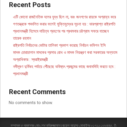
Recent Posts
এটি কোনো রাজনৈতিক দলের যুদ্ধ ছিল না, বরং জনগণের রায়কে অগ্রাহ্য করে
গণতন্ত্রকে পদদলিত করার ফলেই মুক্তিযুদ্ধের সূচনা হয় : ভারপ্রাপ্ত রাষ্ট্রপতি
প্রধানমন্ত্রী হিসেবে দায়িত্ব গ্রহণের পর প্রথমবার চট্টগ্রাম সফরে যাচ্ছেন
তারেক রহমান
রাষ্ট্রপতি নির্বাচনের ভোটার তালিকা প্রকাশ করেছে নির্বাচন কমিশন ইসি
মাদক চোরাচালান মাদকের প্রসার রোধ ও মাদক নিয়ন্ত্রণ করা সরকারের অন্যতম
অগ্রাধিকার : স্বরাষ্ট্রমন্ত্রী
নদীদূষণ দুর্বিষহ পর্যায়ে পৌঁছেছে ভবিষ্যৎ প্রজন্মের কাছে জবাবদিহি করতে হবে :
প্রধানমন্ত্রী
Recent Comments
No comments to show.
সম্পাদক ও প্রকাশকঃ মোঃ শেখ মনিরুজ্জামান (জুয়েল আনান্দ) মোবাইলঃ ০১৭১১-১৩৩৪৪৫, ই-