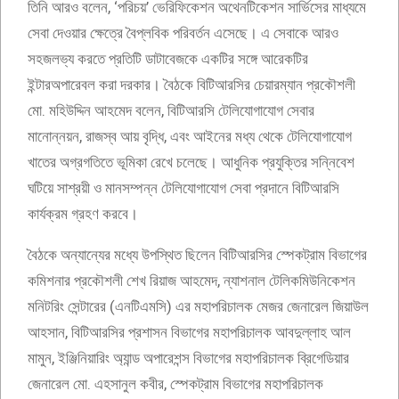
তিনি আরও বলেন, ‘পরিচয়’ ভেরিফিকেশন অথেনটিকেশন সার্ভিসের মাধ্যমে
সেবা দেওয়ার ক্ষেত্রে বৈপ্লবিক পরিবর্তন এসেছে। এ সেবাকে আরও
সহজলভ্য করতে প্রতিটি ডাটাবেজকে একটির সঙ্গে আরেকটির
ইন্টারঅপারেবল করা দরকার। বৈঠকে বিটিআরসির চেয়ারম্যান প্রকৌশলী
মো. মহিউদ্দিন আহমেদ বলেন, বিটিআরসি টেলিযোগাযোগ সেবার
মানোন্নয়ন, রাজস্ব আয় বৃদ্ধি, এবং আইনের মধ্য থেকে টেলিযোগাযোগ
খাতের অগ্রগতিতে ভূমিকা রেখে চলেছে। আধুনিক প্রযুক্তির সন্নিবেশ
ঘটিয়ে সাশ্রয়ী ও মানসম্পন্ন টেলিযোগাযোগ সেবা প্রদানে বিটিআরসি
কার্যক্রম গ্রহণ করবে।
বৈঠকে অন্যান্যের মধ্যে উপস্থিত ছিলেন বিটিআরসির স্পেকট্রাম বিভাগের
কমিশনার প্রকৌশলী শেখ রিয়াজ আহমেদ, ন্যাশনাল টেলিকমিউনিকেশন
মনিটরিং সেন্টারের (এনটিএমসি) এর মহাপরিচালক মেজর জেনারেল জিয়াউল
আহসান, বিটিআরসির প্রশাসন বিভাগের মহাপরিচালক আবদুল্লাহ আল
মামুন, ইঞ্জিনিয়ারিং অ্যান্ড অপারেশন্স বিভাগের মহাপরিচালক ব্রিগেডিয়ার
জেনারেল মো. এহসানুল কবীর, স্পেকট্রাম বিভাগের মহাপরিচালক