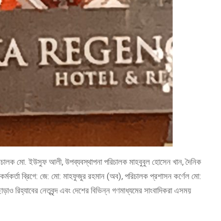
া পরিচালক মো. ইউসুফ আলী, উপব্যবস্থাপনা পরিচালক মাহবুবুল হোসেন খান, দৈনিক
হী কর্মকর্তা ব্রিগে: জে: মো: মাহফুজুর রহমান (অব), পরিচালক প্রশাসন কর্ণেল মো:
ড়াও রিহ্যাবের নেতৃবৃন্দ এবং দেশের বিভিন্ন গণমাধ্যমের সাংবাদিকরা এসময়