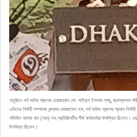
অনুষ্ঠানে নর্থ সাউথ গ্রুপের চেয়ারম্যান মো. সাইদুল ইসলাম সাজু, ব্যবস্থাপন
এদিনের নির্বাহী সম্পাদক খন্দকার মোজাম্মেল হক, নর্থ সাউথ গ্রুপের প্রধান নির্বা
শফিউল আলম খান (অব)-সহ প্রতিষ্ঠানটির শীর্ষ কর্মকর্তারা উপস্থিত ছিলেন। এছা
উপস্থিত ছিলেন।