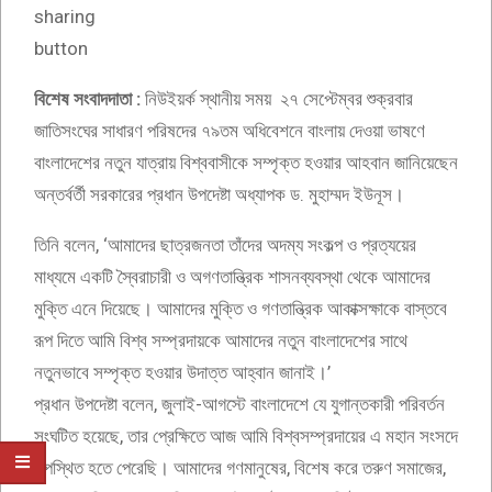
বিশেষ সংবাদদাতা :
নিউইয়র্ক স্থানীয় সময় ২৭ সেপ্টেম্বর শুক্রবার
জাতিসংঘের সাধারণ পরিষদের ৭৯তম অধিবেশনে বাংলায় দেওয়া ভাষণে
বাংলাদেশের নতুন যাত্রায় বিশ্ববাসীকে সম্পৃক্ত হওয়ার আহবান জানিয়েছেন
অন্তর্বর্তী সরকারের প্রধান উপদেষ্টা অধ্যাপক ড. মুহাম্মদ ইউনূস।
তিনি বলেন, ‘আমাদের ছাত্রজনতা তাঁদের অদম্য সংকল্প ও প্রত্যয়ের
মাধ্যমে একটি স্বৈরাচারী ও অগণতান্ত্রিক শাসনব্যবস্থা থেকে আমাদের
মুক্তি এনে দিয়েছে। আমাদের মুক্তি ও গণতান্ত্রিক আকাক্সক্ষাকে বাস্তবে
রূপ দিতে আমি বিশ্ব সম্প্রদায়কে আমাদের নতুন বাংলাদেশের সাথে
নতুনভাবে সম্পৃক্ত হওয়ার উদাত্ত আহ্বান জানাই।’
প্রধান উপদেষ্টা বলেন, জুলাই-আগস্টে বাংলাদেশে যে যুগান্তকারী পরিবর্তন
সংঘটিত হয়েছে, তার প্রেক্ষিতে আজ আমি বিশ্বসম্প্রদায়ের এ মহান সংসদে
উপস্থিত হতে পেরেছি। আমাদের গণমানুষের, বিশেষ করে তরুণ সমাজের,