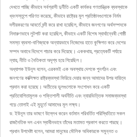
দেখতে পাচ্ছি কীভাবে সর্বগ্রাসী দুর্নীতি একটি কার্যকর গণতান্ত্রিক ব্যবস্থাকে
ধ্বংসস্তূপে পরিণত করেছে, কীভাবে রাষ্ট্রের মূল প্রতিষ্ঠানগুলোকে নির্মম
দলীয়করণের আবর্তে বন্দী করে রাখা হয়েছিল, কীভাবে জনগণের অর্থসম্পদকে
নিদারুণভাবে লুটপাট করা হয়েছিল, কীভাবে একটি বিশেষ স্বার্থান্বেষী গোষ্ঠী
সমস্ত ব্যবসা-বাণিজ্যকে অন্যায়ভাবে নিজেদের হাতে কুক্ষিগত করে দেশের
সম্পদ অবাধে বিদেশে পাচার করে দিয়েছে। এককথায়, প্রত্যেকটি পর্যায়ে
ন্যায়, নীতি ও নৈতিকতা অদৃশ্য হয়ে গিয়েছিল।
অধ্যাপক ইউনূস বলেন, এরকমই এক অবস্থায় দেশকে পুনর্গঠন এবং
জনগণের কাক্সিক্ষত রাষ্ট্রব্যবস্থা ফিরিয়ে দেয়ার জন্য আমাদের উপর দায়িত্ব
প্রদান করা হয়েছে। অতীতের ভুলগুলোকে সংশোধন করে একটি
প্রতিযোগিতামূলক ও শক্তিশালী অর্থনীতি এবং ন্যায়ভিত্তিক সমাজব্যবস্থা
গড়ে তোলাই এই মুহূর্তে আমাদের মূল লক্ষ্য।
ড. ইউনূস তার ভাষণে উল্লেখ করেন বর্তমান পরিবর্তিত পরিস্থিতিতে সকল
রাজনৈতিক দল এখন স্বাধীনভাবে তাঁদের মতামত প্রকাশ করতে পারছে।
প্রধান উপদেষ্টা বলেন, আমরা মানুষের মৌলিক অধিকারকে সমুন্নত ও