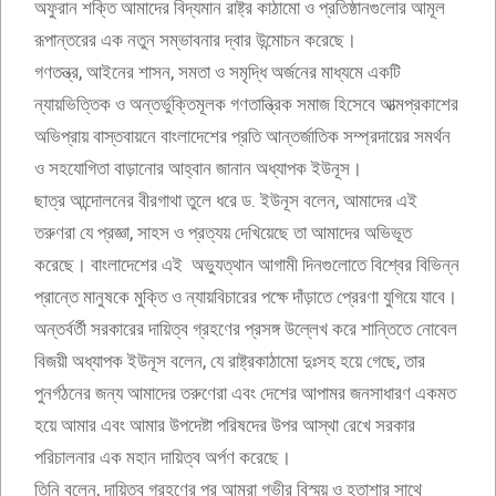
অফুরান শক্তি আমাদের বিদ্যমান রাষ্ট্র কাঠামো ও প্রতিষ্ঠানগুলোর আমূল
রূপান্তরের এক নতুন সম্ভাবনার দ্বার উন্মোচন করেছে।
গণতন্ত্র, আইনের শাসন, সমতা ও সমৃদ্ধি অর্জনের মাধ্যমে একটি
ন্যায়ভিত্তিক ও অন্তর্ভুক্তিমূলক গণতান্ত্রিক সমাজ হিসেবে আত্মপ্রকাশের
অভিপ্রায় বাস্তবায়নে বাংলাদেশের প্রতি আন্তর্জাতিক সম্প্রদায়ের সমর্থন
ও সহযোগিতা বাড়ানোর আহ্বান জানান অধ্যাপক ইউনূস।
ছাত্র আন্দোলনের বীরগাথা তুলে ধরে ড. ইউনূস বলেন, আমাদের এই
তরুণরা যে প্রজ্ঞা, সাহস ও প্রত্যয় দেখিয়েছে তা আমাদের অভিভূত
করেছে। বাংলাদেশের এই অভ্যুত্থান আগামী দিনগুলোতে বিশ্বের বিভিন্ন
প্রান্তে মানুষকে মুক্তি ও ন্যায়বিচারের পক্ষে দাঁড়াতে প্রেরণা যুগিয়ে যাবে।
অন্তর্বর্তী সরকারের দায়িত্ব গ্রহণের প্রসঙ্গ উল্লেখ করে শান্তিতে নোবেল
বিজয়ী অধ্যাপক ইউনূস বলেন, যে রাষ্ট্রকাঠামো দুঃসহ হয়ে গেছে, তার
পুনর্গঠনের জন্য আমাদের তরুণেরা এবং দেশের আপামর জনসাধারণ একমত
হয়ে আমার এবং আমার উপদেষ্টা পরিষদের উপর আস্থা রেখে সরকার
পরিচালনার এক মহান দায়িত্ব অর্পণ করেছে।
তিনি বলেন, দায়িত্ব গ্রহণের পর আমরা গভীর বিস্ময় ও হতাশার সাথে