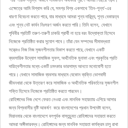
‘পারস্পরিক সমৃদ্ধি’ অর্জনে সার্বজনীন অঙ্গীকার পূরণে আমরা পিছিয়ে পড়ব।
এক্ষেত্রে আমি বিশ্বাস করি যে, সমগ্র বিশ্ব একসাথে ‘তিন-শূন্য’-এর
ধারণা বিবেচনা করতে পারে, যার মাধ্যমে আমরা শূন্য দারিদ্র্য, শূন্য বেকারত্ব
এবং শূন্য নেট কার্বন নিঃসরণ অর্জন করতে পারি। তিনি বলেন, যেখানে
পৃথিবীর প্রতিটি তরুণ-তরুণী চাকরি প্রার্থী না হয়ে বরং উদ্যোক্তা হিসেবে
নিজেকে প্রতিষ্ঠিত করার সুযোগ পাবে। তাঁরা যেন সম্পদের সীমাবদ্ধতা
সত্ত্বেও নিজ নিজ সৃজনশীলতার বিকাশ করতে পারে, যেখানে একটি
ব্যবসায়িক উদ্যোগ সামাজিক সুফল, অর্থনৈতিক মুনাফা এবং প্রকৃতির প্রতি
দায়িত্বশীলতার মধ্যে একটি চমৎকার ভারসাম্য আনতে মনোযোগী হতে
পারে। যেখানে সামাজিক ব্যবসার মাধ্যমে যেকোন ব্যক্তি ভোগবাদী
জীবনধারা থেকে উত্তরণ করে সামাজিক ও অর্থনৈতিক পরিবর্তনের সৃজনশীল
শক্তি হিসেবে নিজেকে প্রতিষ্ঠিত করতে পারবেন।
রোহিঙ্গাদের নিজ দেশে ফেরত নেওয়া এবং মানবিক সহায়তায় এগিয়ে আসার
জন্য বিশ্ববাসীর দৃষ্টি আকর্ষণ করে বাংলাদেশের প্রধান উপদেষ্টা বলেন,
মিয়ানমার থেকে বাংলাদেশে বলপূর্বক বাস্তুচ্যুত রোহিঙ্গাদের সহায়তা করতে
আমরা অঙ্গীকারবদ্ধ। রোহিঙ্গাদের জন্য মানবিক সহায়তা কার্যক্রম চালু রাখা