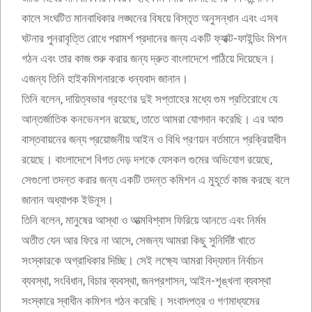
কালে সংঘটিত মানবাধিকার লঙ্ঘনের বিষয়ে বিস্তৃত অনুসন্ধান এবং এসব
ঘটনার পুনরাবৃত্তি রোধে পরামর্শ প্রদানের জন্য একটি ফ্যাক্ট-ফাইন্ডিং মিশন
গঠন এবং তার কাজ শুরু করার জন্য দ্রুত বাংলাদেশে পাঠিয়ে দিয়েছেন।
এজন্য তিনি হাইকমিশনারকে ধন্যবাদ জানান।
তিনি বলেন, দায়িত্বভার গ্রহণের দুই সপ্তাহের মধ্যে গুম প্রতিরোধে যে
আন্তর্জাতিক কনভেনশন রয়েছে, তাতে আমরা যোগদান করেছি। এর আশু
বাস্তবায়নের জন্য প্রয়োজনীয় আইন ও বিধি প্রণয়ন বর্তমানে প্রক্রিয়াধীন
রয়েছে। বাংলাদেশে বিগত দেড় দশকে যেসকল গুমের অভিযোগ রয়েছে,
সেগুলো তদন্ত করার জন্য একটি তদন্ত কমিশন এ মুহূর্তে কাজ করছে বলে
জানান অধ্যাপক ইউনূস।
তিনি বলেন, মানুষের আস্থা ও আত্মবিশ্বাস ফিরিয়ে আনতে এবং নির্মম
অতীত যেন আর ফিরে না আসে, সেজন্য আমরা কিছু সুনির্দিষ্ট খাতে
সংস্কারকে অগ্রাধিকার দিচ্ছি। সেই লক্ষ্যে আমরা বিদ্যমান নির্বাচন
ব্যবস্থা, সংবিধান, বিচার ব্যবস্থা, জনপ্রশাসন, আইন-শৃঙ্খলা ব্যবস্থা
সংস্কারে স্বাধীন কমিশন গঠন করেছি। সংবাদপত্র ও গণমাধ্যমের