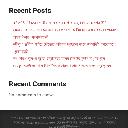
Recent Posts
রাষ্ট্রপতি নির্বাচনের ভোটার তালিকা প্রকাশ করেছে নির্বাচন কমিশন ইসি
মাদক চোরাচালান মাদকের প্রসার রোধ ও মাদক নিয়ন্ত্রণ করা সরকারের অন্যতম
অগ্রাধিকার : স্বরাষ্ট্রমন্ত্রী
নদীদূষণ দুর্বিষহ পর্যায়ে পৌঁছেছে ভবিষ্যৎ প্রজন্মের কাছে জবাবদিহি করতে হবে :
প্রধানমন্ত্রী
নর্থ-সাউথ গ্রুপের ব্রান্ড এম্বাসেডর হলেন ঢালিউড কুইন অপু বিশ্বাস
হেযবুত তওহীদের গোলটেবিল বৈঠকে মানবাধিকার নিশ্চিতে ৯ দফা প্রস্তাবনা
Recent Comments
No comments to show.
সম্পাদক ও প্রকাশকঃ মোঃ শেখ মনিরুজ্জামান (জুয়েল আনান্দ) মোবাইলঃ ০১৭১১-১৩৩৪৪৫, ই-
মেইলঃ newsenb@yahoo.com, ঠিকানাঃ দক্ষিন খান, উত্তরা, ঢাকা-১২৩০। স্বত্ব ©
২০২৩ ইএনবি টিভি নিউজ।