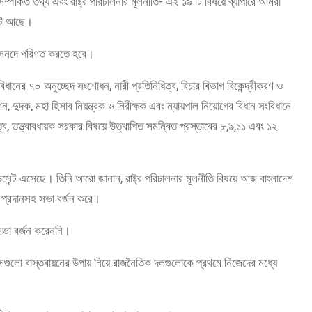
ম্পর্কিত তথ্য এবং রাষ্ট্র পরিচালনার মূলনীতি- এই ১৯ টি বিষয়ে ব্যাপারে আমরা
ন্ট আছে।
য় সনদে পরিণত করতে হবে।
িধানের ৭০ অনুচ্ছেদ সংশোধন, নারী প্রতিনিধিত্ব, বিচার বিভাগ বিকেন্দ্রীকরণ ও
শন, দুদক, মহা হিসাব নিয়ন্ত্রক ও নিরীক্ষক এবং ন্যায়পাল নিয়োগের বিধান সংবিধানে
য়িত্ব, তত্ত্বাবধায়ক সরকার বিষয়ে উত্থাপিত সমন্বিত প্রস্তাবের ৮,৯,১১ এবং ১২
িসেন্ট এসেছে। তিনি আরো জানান, রাষ্ট্র পরিচালনার মূলনীতি বিষয়ে আজ বাংলাদেশ
্ট প্রদানসহ সভা বর্জন করে।
সভা বর্জন করেননি।
েগুলো বাস্তবায়নের উপায় নিয়ে রাজনৈতিক দলগুলোকে প্রথমে নিজেদের মধ্যে