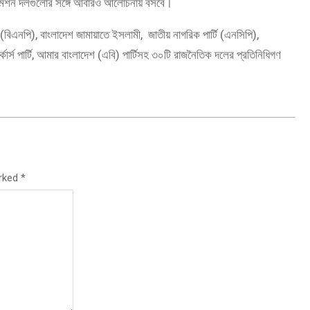
মিশন দলগুলোর সঙ্গে আবারও আলোচনায় বসবে।
এনপি), বাংলাদেশ জামায়াতে ইসলামী, জাতীয় নাগরিক পার্টি (এনসিপি),
্কার্স পার্টি, আমার বাংলাদেশ (এবি) পার্টিসহ ৩০টি রাজনৈতিক দলের প্রতিনিধিগণ
arked
*