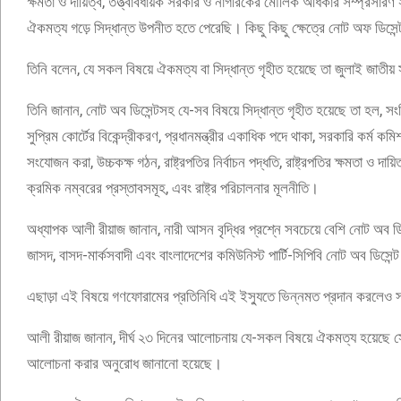
ক্ষমতা ও দায়িত্ব, তত্ত্বাবধায়ক সরকার ও নাগরিকের মৌলিক অধিকার সম্প্রসারণ স
ঐকমত্য গড়ে সিদ্ধান্ত উপনীত হতে পেরেছি। কিছু কিছু ক্ষেত্রে নোট অফ ডিসে
তিনি বলেন, যে সকল বিষয়ে ঐকমত্য বা সিদ্ধান্ত গৃহীত হয়েছে তা জুলাই জাতী
তিনি জানান, নোট অব ডিসেন্টসহ যে-সব বিষয়ে সিদ্ধান্ত গৃহীত হয়েছে তা হল, সংব
সুপ্রিম কোর্টের বিকেন্দ্রীকরণ, প্রধানমন্ত্রীর একাধিক পদে থাকা, সরকারি কর্ম কমি
সংযোজন করা, উচ্চকক্ষ গঠন, রাষ্ট্রপতির নির্বাচন পদ্ধতি, রাষ্ট্রপতির ক্ষমতা ও দা
ক্রমিক নম্বরের প্রস্তাবসমূহ, এবং রাষ্ট্র পরিচালনার মূলনীতি।
অধ্যাপক আলী রীয়াজ জানান, নারী আসন বৃদ্ধির প্রশ্নে সবচেয়ে বেশি নোট অব ড
জাসদ, বাসদ-মার্কসবাদী এবং বাংলাদেশের কমিউনিস্ট পার্টি-সিপিবি নোট অব ডিসেন
এছাড়া এই বিষয়ে গণফোরামের প্রতিনিধি এই ইস্যুতে ভিন্নমত প্রদান করলেও 
আলী রীয়াজ জানান, দীর্ঘ ২৩ দিনের আলোচনায় যে-সকল বিষয়ে ঐকমত্য হয়েছে স
আলোচনা করার অনুরোধ জানানো হয়েছে।