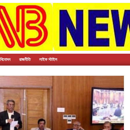
বিনোদন
রাজনীতি
লাইফ স্টাইল
H