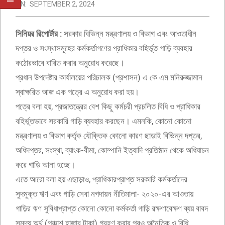
ON:
SEPTEMBER 2, 2024
সিনিয়র রিপোর্টার :
সরকার বিভিন্ন মন্ত্রণালয় ও বিভাগ এবং আওতাধীন
দপ্তর ও সংস্থাসমূহের কর্মকর্তাগণের প্রাধিকার বহির্ভূত গাড়ি ব্যবহার
কঠোরভাবে বারিত করার অনুরোধ করেছে।
প্রধান উপদেষ্টার কার্যালয়ের পরিচালক (প্রশাসন) এ কে এম মনিরুজ্জামান
স্বাক্ষরিত আজ এক পত্রে এ অনুরোধ করা হয়।
পত্রে বলা হয়, প্রজাতন্ত্রের বেশ কিছু কর্মচরী প্রচলিত বিধি ও প্রাধিকার
বহির্ভূতভাবে সরকারি গাড়ি ব্যবহার করছেন। এমনকি, কোনো কোনো
মন্ত্রণালয় ও বিভাগ কর্তৃক যৌক্তিক কোনো কারণ ছাড়াই বিভিন্ন দপ্তর,
অধিদপ্তর, সংস্থা, ব্যাংক-বীমা, কোম্পানি ইত্যাদি প্রতিষ্ঠান থেকে অধিযাচন
করে গাড়ি আনা হচ্ছে।
এতে আরো বলা হয় এছাড়াও, প্রাধিকারপ্রাপ্ত সরকারি কর্মকর্তাদের
সুদমুক্ত ঋণ এবং গাড়ি সেবা নগদায়ন নীতিমালা- ২০২০-এর আওতায়
গাড়ির ঋণ সুবিধাপ্রাপ্ত কোনো কোনো কর্মকর্তা গাড়ি রক্ষণাবেক্ষণ ব্যয় বাবদ
সমুদয় অর্থ (পঞ্চাশ হাজার টাকা) গ্রহণ করার পরও অনৈতিক ও বিধি