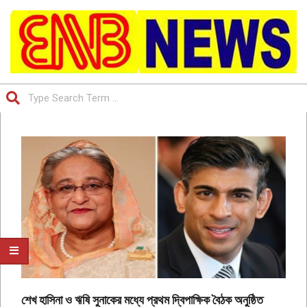
Skip
to
content
ENB
Search
TV
Primary
NEWS
Navigation
|
Menu
IS
THE
BANGLADESH
FIRST
ONLINE
NEWSPAPER
শেখ হাসিনা ও ঋষি সুনাকের মধ্যে প্রথম দ্বিপাক্ষিক বৈঠক অনুষ্ঠিত