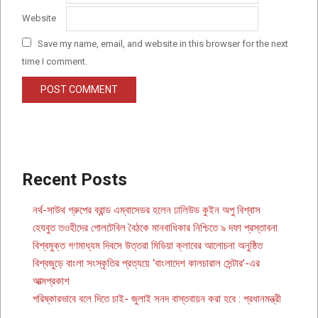
Website
Save my name, email, and website in this browser for the next
time I comment.
Recent Posts
নর্থ-সাউথ গ্রুপের ব্রান্ড এম্বাসেডর হলেন ঢালিউড কুইন অপু বিশ্বাস
হেযবুত তওহীদের গোলটেবিল বৈঠকে মানবাধিকার নিশ্চিতে ৯ দফা প্রস্তাবনা
বিশ্বমুক্ত গণমাধ্যম দিবসে উত্তরা মিডিয়া ক্লাবের আলোচনা অনুষ্ঠিত
বিশ্বজুড়ে বাংলা সংস্কৃতির প্রত্যয়ে ‘বাংলাদেশ কালচারাল সেন্টার’-এর
আত্মপ্রকাশ
পরিষ্কারভাবে বলে দিতে চাই- জুলাই সনদ বাস্তবায়ন করা হবে : প্রধানমন্ত্রী