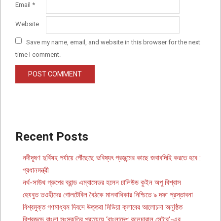
Email
*
Website
Save my name, email, and website in this browser for the next
time I comment.
Recent Posts
নদীদূষণ দুর্বিষহ পর্যায়ে পৌঁছেছে ভবিষ্যৎ প্রজন্মের কাছে জবাবদিহি করতে হবে :
প্রধানমন্ত্রী
নর্থ-সাউথ গ্রুপের ব্রান্ড এম্বাসেডর হলেন ঢালিউড কুইন অপু বিশ্বাস
হেযবুত তওহীদের গোলটেবিল বৈঠকে মানবাধিকার নিশ্চিতে ৯ দফা প্রস্তাবনা
বিশ্বমুক্ত গণমাধ্যম দিবসে উত্তরা মিডিয়া ক্লাবের আলোচনা অনুষ্ঠিত
বিশ্বজুড়ে বাংলা সংস্কৃতির প্রত্যয়ে ‘বাংলাদেশ কালচারাল সেন্টার’-এর