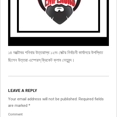
১৪ অক্টোবর শনিবার উত্তরাস্থ ১২নং সেক্টর নির্বাচনী কার্যালয়ে উপস্থিত
ছিলেন উত্তরা এম্পেরস্ ক্রিকেট ক্লাব নেতৃবৃন্দ।
2023-
10-
LEAVE A REPLY
14
Your email address will not be published.
Required fields
are marked
*
Comment