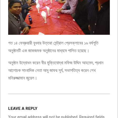
গত ১৪ ফেব্রুয়ারী বুধবার উত্তরা সেন্ট্রাল প্রেসক্লাবের ১৬ বর্ষপূতি
অনুষ্ঠানটি এক জাকজমক অনুষ্ঠানের মাধ্যমে পালিত হয়েছে।
অনুষ্ঠান উদ্বোধন করেন বীর মুক্তিযোদ্ধা মফিজ উদ্দিন আহমেদ, প্রধান
আলোচক সাংবাদিক নেতা আবু জাফর সূর্য, সভাপতিত্ব করেন শেখ
মনিরুজ্জামান জুয়েল।
2024-
02-
LEAVE A REPLY
15
Your email address will not be published.
Required fields