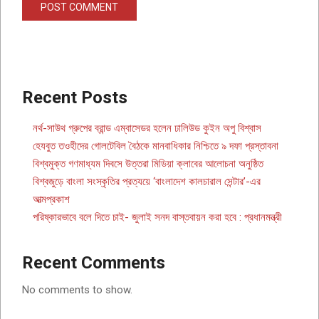
Recent Posts
নর্থ-সাউথ গ্রুপের ব্রান্ড এম্বাসেডর হলেন ঢালিউড কুইন অপু বিশ্বাস
হেযবুত তওহীদের গোলটেবিল বৈঠকে মানবাধিকার নিশ্চিতে ৯ দফা প্রস্তাবনা
বিশ্বমুক্ত গণমাধ্যম দিবসে উত্তরা মিডিয়া ক্লাবের আলোচনা অনুষ্ঠিত
বিশ্বজুড়ে বাংলা সংস্কৃতির প্রত্যয়ে ‘বাংলাদেশ কালচারাল সেন্টার’-এর
আত্মপ্রকাশ
পরিষ্কারভাবে বলে দিতে চাই- জুলাই সনদ বাস্তবায়ন করা হবে : প্রধানমন্ত্রী
Recent Comments
No comments to show.