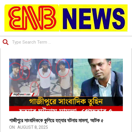
Skip
to
content
ENB
Search
TV
Primary
NEWS
Navigation
|
Menu
IS
THE
BANGLADESH
FIRST
ONLINE
গাজীপুরে সাংবাদিককে কুপিয়ে হত্যার ঘটনায় মামলা, আটক ৫
NEWSPAPER
ON:
AUGUST 8, 2025