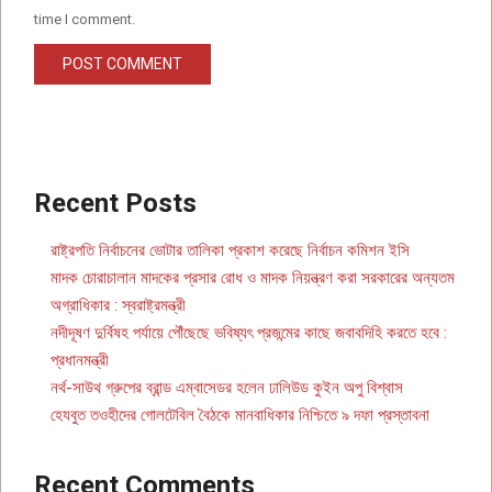
time I comment.
Recent Posts
রাষ্ট্রপতি নির্বাচনের ভোটার তালিকা প্রকাশ করেছে নির্বাচন কমিশন ইসি
মাদক চোরাচালান মাদকের প্রসার রোধ ও মাদক নিয়ন্ত্রণ করা সরকারের অন্যতম
অগ্রাধিকার : স্বরাষ্ট্রমন্ত্রী
নদীদূষণ দুর্বিষহ পর্যায়ে পৌঁছেছে ভবিষ্যৎ প্রজন্মের কাছে জবাবদিহি করতে হবে :
প্রধানমন্ত্রী
নর্থ-সাউথ গ্রুপের ব্রান্ড এম্বাসেডর হলেন ঢালিউড কুইন অপু বিশ্বাস
হেযবুত তওহীদের গোলটেবিল বৈঠকে মানবাধিকার নিশ্চিতে ৯ দফা প্রস্তাবনা
Recent Comments