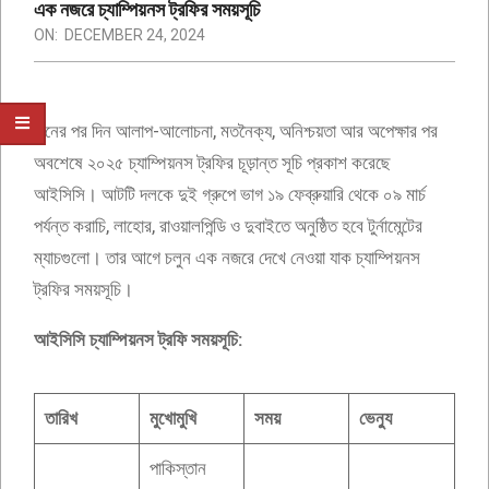
এক নজরে চ্যাম্পিয়নস ট্রফির সময়সূচি
ON:
DECEMBER 24, 2024
দিনের পর দিন আলাপ-আলোচনা, মতনৈক্য, অনিশ্চয়তা আর অপেক্ষার পর
অবশেষে ২০২৫ চ্যাম্পিয়নস ট্রফির চূড়ান্ত সূচি প্রকাশ করেছে
আইসিসি। আটটি দলকে দুই গ্রুপে ভাগ ১৯ ফেব্রুয়ারি থেকে ০৯ মার্চ
পর্যন্ত করাচি, লাহোর, রাওয়ালপিন্ডি ও দুবাইতে অনুষ্ঠিত হবে টুর্নামেন্টের
ম্যাচগুলো। তার আগে চলুন এক নজরে দেখে নেওয়া যাক চ্যাম্পিয়নস
ট্রফির সময়সূচি।
আইসিসি চ্যাম্পিয়নস ট্রফি সময়সূচি:
তারিখ
মুখোমুখি
সময়
ভেন্যু
পাকিস্তান